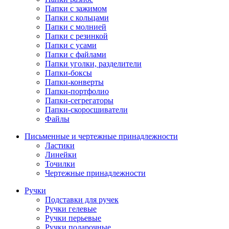
Папки с зажимом
Папки с кольцами
Папки с молнией
Папки с резинкой
Папки с усами
Папки с файлами
Папки уголки, разделители
Папки-боксы
Папки-конверты
Папки-портфолио
Папки-сегрегаторы
Папки-скоросшиватели
Файлы
Письменные и чертежные принадлежности
Ластики
Линейки
Точилки
Чертежные принадлежности
Ручки
Подставки для ручек
Ручки гелевые
Ручки перьевые
Ручки подарочные