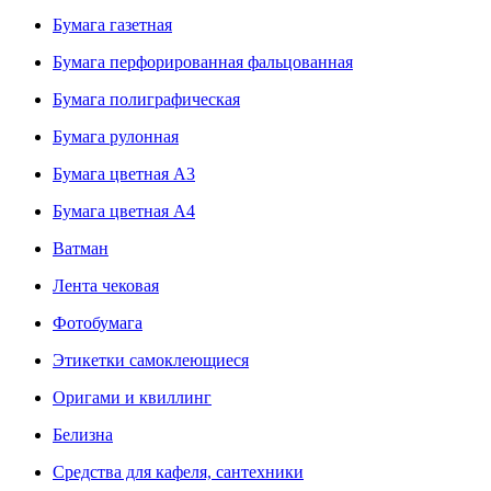
Бумага газетная
Бумага перфорированная фальцованная
Бумага полиграфическая
Бумага рулонная
Бумага цветная А3
Бумага цветная А4
Ватман
Лента чековая
Фотобумага
Этикетки самоклеющиеся
Оригами и квиллинг
Белизна
Средства для кафеля, сантехники