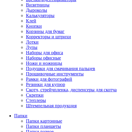
Визитницы
Дыроколы
Калькуляторы
Клей
Кнопки
Корзины для бумаг
Корректоры и штрихи
Лотки
Лупы
Наборы для офиса
Наборы офисные
Ножи и ножницы
Подушки для смачивания пальцев
Прошивочные инструменты
Рамки для фотографий
Резинки для купюр
Скотч, стрейчпленка, диспенсеры для скотча
Скрепки
Степлеры
Штемпельная продукция
Папки
Папки картонные
Папки планшеты
Папки разное