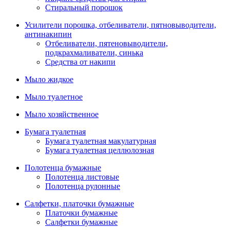
Стиральный порошок
Усилители порошка, отбеливатели, пятновыводители,
антинакипин
Отбеливатели, пятеновыводители,
подкрахмаливатели, синька
Средства от накипи
Мыло жидкое
Мыло туалетное
Мыло хозяйственное
Бумага туалетная
Бумага туалетная макулатурная
Бумага туалетная целлюлозная
Полотенца бумажные
Полотенца листовые
Полотенца рулонные
Салфетки, платочки бумажные
Платочки бумажные
Салфетки бумажные