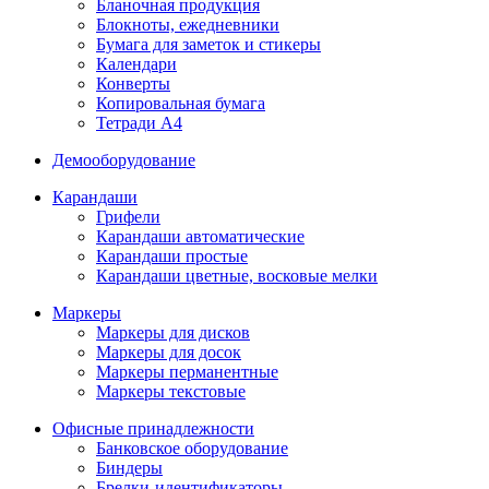
Бланочная продукция
Блокноты, ежедневники
Бумага для заметок и стикеры
Календари
Конверты
Копировальная бумага
Тетради А4
Демооборудование
Карандаши
Грифели
Карандаши автоматические
Карандаши простые
Карандаши цветные, восковые мелки
Маркеры
Маркеры для дисков
Маркеры для досок
Маркеры перманентные
Маркеры текстовые
Офисные принадлежности
Банковское оборудование
Биндеры
Брелки-идентификаторы