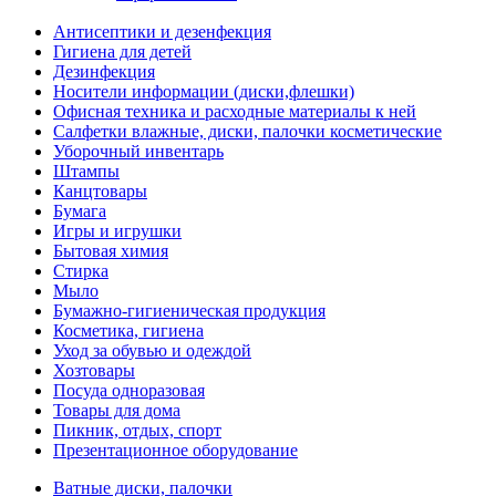
Антисептики и дезенфекция
Гигиена для детей
Дезинфекция
Носители информации (диски,флешки)
Офисная техника и расходные материалы к ней
Салфетки влажные, диски, палочки косметические
Уборочный инвентарь
Штампы
Канцтовары
Бумага
Игры и игрушки
Бытовая химия
Стирка
Мыло
Бумажно-гигиеническая продукция
Косметика, гигиена
Уход за обувью и одеждой
Хозтовары
Посуда одноразовая
Товары для дома
Пикник, отдых, спорт
Презентационное оборудование
Ватные диски, палочки