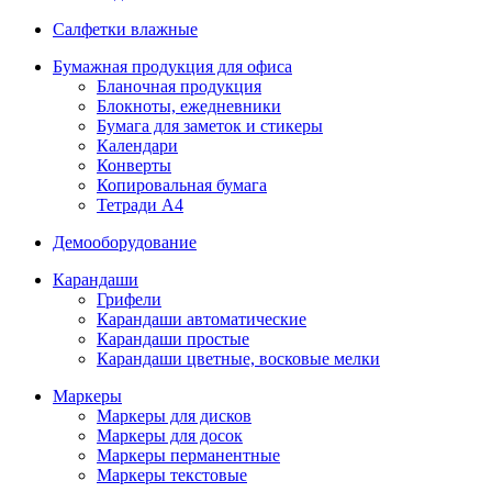
Салфетки влажные
Бумажная продукция для офиса
Бланочная продукция
Блокноты, ежедневники
Бумага для заметок и стикеры
Календари
Конверты
Копировальная бумага
Тетради А4
Демооборудование
Карандаши
Грифели
Карандаши автоматические
Карандаши простые
Карандаши цветные, восковые мелки
Маркеры
Маркеры для дисков
Маркеры для досок
Маркеры перманентные
Маркеры текстовые