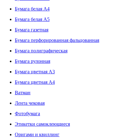
Бумага белая А4
Бумага белая А5
Бумага газетная
Бумага перфорированная фальцованная
Бумага полиграфическая
Бумага рулонная
Бумага цветная А3
Бумага цветная А4
Ватман
Лента чековая
Фотобумага
Этикетки самоклеющиеся
Оригами и квиллинг