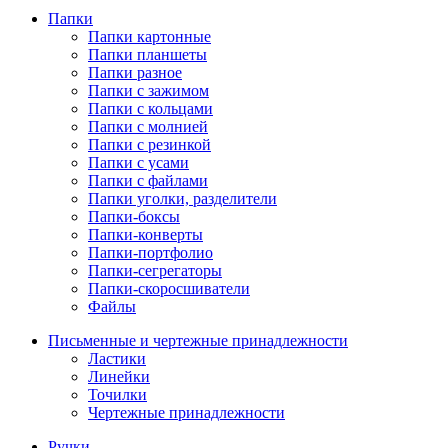
Папки
Папки картонные
Папки планшеты
Папки разное
Папки с зажимом
Папки с кольцами
Папки с молнией
Папки с резинкой
Папки с усами
Папки с файлами
Папки уголки, разделители
Папки-боксы
Папки-конверты
Папки-портфолио
Папки-сегрегаторы
Папки-скоросшиватели
Файлы
Письменные и чертежные принадлежности
Ластики
Линейки
Точилки
Чертежные принадлежности
Ручки