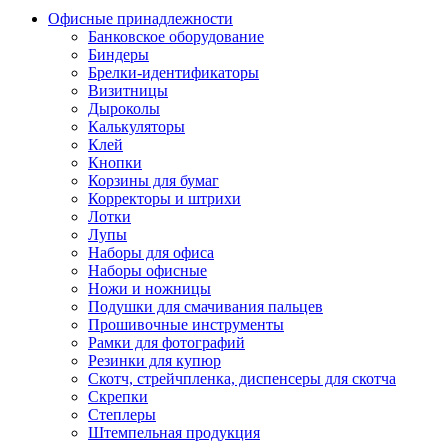
Офисные принадлежности
Банковское оборудование
Биндеры
Брелки-идентификаторы
Визитницы
Дыроколы
Калькуляторы
Клей
Кнопки
Корзины для бумаг
Корректоры и штрихи
Лотки
Лупы
Наборы для офиса
Наборы офисные
Ножи и ножницы
Подушки для смачивания пальцев
Прошивочные инструменты
Рамки для фотографий
Резинки для купюр
Скотч, стрейчпленка, диспенсеры для скотча
Скрепки
Степлеры
Штемпельная продукция