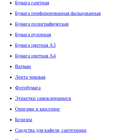
Бумага газетная
Бумага перфорированная фальцованная
Бумага полиграфическая
Бумага рулонная
Бумага цветная А3
Бумага цветная А4
Ватман
Лента чековая
Фотобумага
Этикетки самоклеющиеся
Оригами и квиллинг
Белизна
Средства для кафеля, сантехники