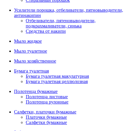
Стиральный порошок
Усилители порошка, отбеливатели, пятновыводители,
антинакипин
Отбеливатели, пятеновыводители,
подкрахмаливатели, синька
Средства от накипи
Мыло жидкое
Мыло туалетное
Мыло хозяйственное
Бумага туалетная
Бумага туалетная макулатурная
Бумага туалетная целлюлозная
Полотенца бумажные
Полотенца листовые
Полотенца рулонные
Салфетки, платочки бумажные
Платочки бумажные
Салфетки бумажные