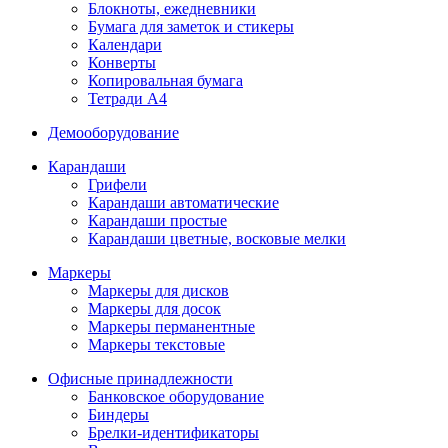
Блокноты, ежедневники
Бумага для заметок и стикеры
Календари
Конверты
Копировальная бумага
Тетради А4
Демооборудование
Карандаши
Грифели
Карандаши автоматические
Карандаши простые
Карандаши цветные, восковые мелки
Маркеры
Маркеры для дисков
Маркеры для досок
Маркеры перманентные
Маркеры текстовые
Офисные принадлежности
Банковское оборудование
Биндеры
Брелки-идентификаторы