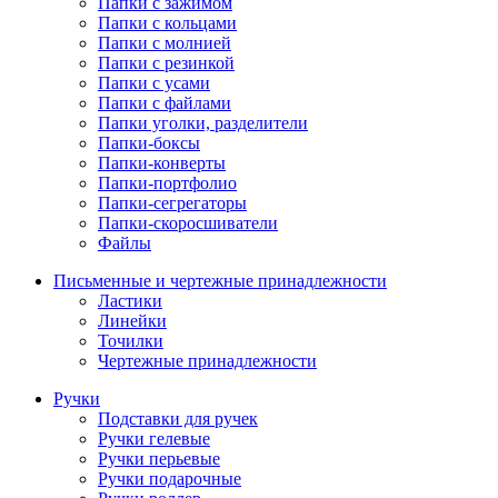
Папки с зажимом
Папки с кольцами
Папки с молнией
Папки с резинкой
Папки с усами
Папки с файлами
Папки уголки, разделители
Папки-боксы
Папки-конверты
Папки-портфолио
Папки-сегрегаторы
Папки-скоросшиватели
Файлы
Письменные и чертежные принадлежности
Ластики
Линейки
Точилки
Чертежные принадлежности
Ручки
Подставки для ручек
Ручки гелевые
Ручки перьевые
Ручки подарочные