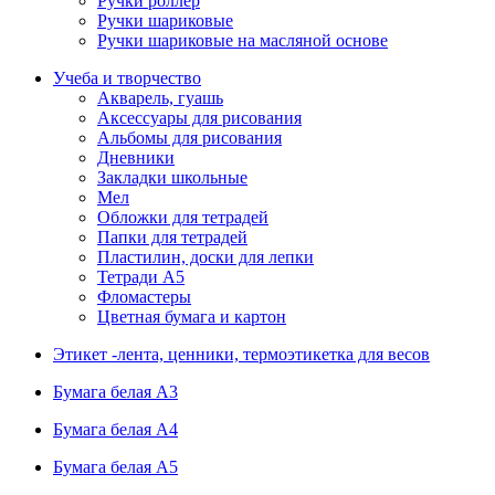
Ручки роллер
Ручки шариковые
Ручки шариковые на масляной основе
Учеба и творчество
Акварель, гуашь
Аксессуары для рисования
Альбомы для рисования
Дневники
Закладки школьные
Мел
Обложки для тетрадей
Папки для тетрадей
Пластилин, доски для лепки
Тетради А5
Фломастеры
Цветная бумага и картон
Этикет -лента, ценники, термоэтикетка для весов
Бумага белая А3
Бумага белая А4
Бумага белая А5