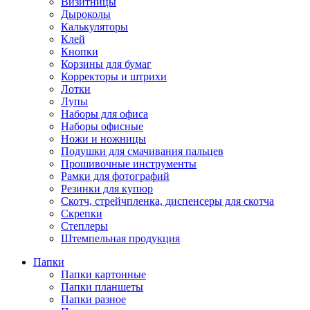
Визитницы
Дыроколы
Калькуляторы
Клей
Кнопки
Корзины для бумаг
Корректоры и штрихи
Лотки
Лупы
Наборы для офиса
Наборы офисные
Ножи и ножницы
Подушки для смачивания пальцев
Прошивочные инструменты
Рамки для фотографий
Резинки для купюр
Скотч, стрейчпленка, диспенсеры для скотча
Скрепки
Степлеры
Штемпельная продукция
Папки
Папки картонные
Папки планшеты
Папки разное