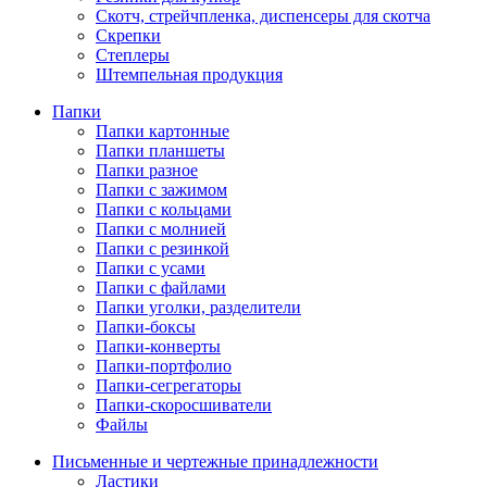
Скотч, стрейчпленка, диспенсеры для скотча
Скрепки
Степлеры
Штемпельная продукция
Папки
Папки картонные
Папки планшеты
Папки разное
Папки с зажимом
Папки с кольцами
Папки с молнией
Папки с резинкой
Папки с усами
Папки с файлами
Папки уголки, разделители
Папки-боксы
Папки-конверты
Папки-портфолио
Папки-сегрегаторы
Папки-скоросшиватели
Файлы
Письменные и чертежные принадлежности
Ластики