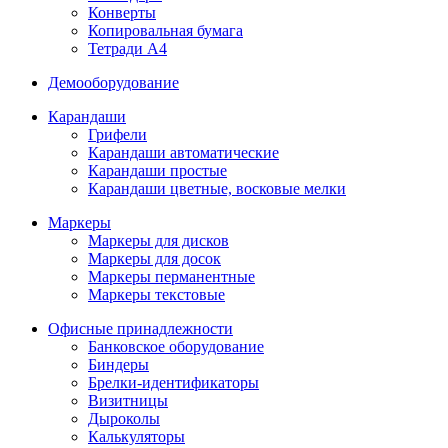
Конверты
Копировальная бумага
Тетради А4
Демооборудование
Карандаши
Грифели
Карандаши автоматические
Карандаши простые
Карандаши цветные, восковые мелки
Маркеры
Маркеры для дисков
Маркеры для досок
Маркеры перманентные
Маркеры текстовые
Офисные принадлежности
Банковское оборудование
Биндеры
Брелки-идентификаторы
Визитницы
Дыроколы
Калькуляторы