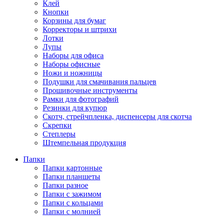
Клей
Кнопки
Корзины для бумаг
Корректоры и штрихи
Лотки
Лупы
Наборы для офиса
Наборы офисные
Ножи и ножницы
Подушки для смачивания пальцев
Прошивочные инструменты
Рамки для фотографий
Резинки для купюр
Скотч, стрейчпленка, диспенсеры для скотча
Скрепки
Степлеры
Штемпельная продукция
Папки
Папки картонные
Папки планшеты
Папки разное
Папки с зажимом
Папки с кольцами
Папки с молнией