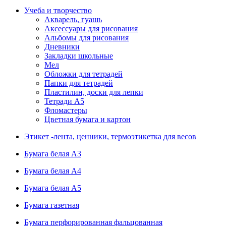
Учеба и творчество
Акварель, гуашь
Аксессуары для рисования
Альбомы для рисования
Дневники
Закладки школьные
Мел
Обложки для тетрадей
Папки для тетрадей
Пластилин, доски для лепки
Тетради А5
Фломастеры
Цветная бумага и картон
Этикет -лента, ценники, термоэтикетка для весов
Бумага белая А3
Бумага белая А4
Бумага белая А5
Бумага газетная
Бумага перфорированная фальцованная