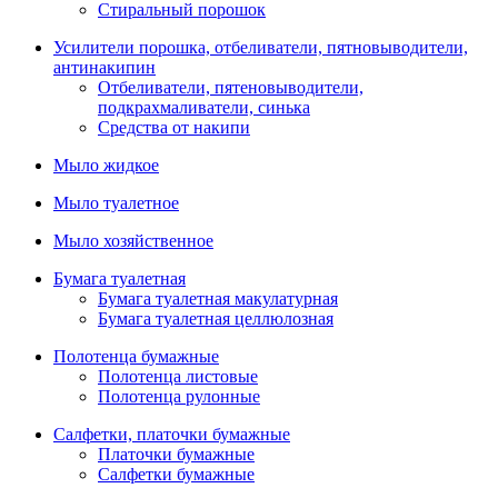
Стиральный порошок
Усилители порошка, отбеливатели, пятновыводители,
антинакипин
Отбеливатели, пятеновыводители,
подкрахмаливатели, синька
Средства от накипи
Мыло жидкое
Мыло туалетное
Мыло хозяйственное
Бумага туалетная
Бумага туалетная макулатурная
Бумага туалетная целлюлозная
Полотенца бумажные
Полотенца листовые
Полотенца рулонные
Салфетки, платочки бумажные
Платочки бумажные
Салфетки бумажные