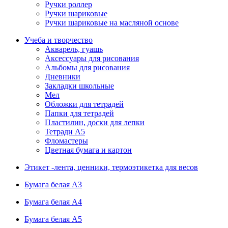
Ручки роллер
Ручки шариковые
Ручки шариковые на масляной основе
Учеба и творчество
Акварель, гуашь
Аксессуары для рисования
Альбомы для рисования
Дневники
Закладки школьные
Мел
Обложки для тетрадей
Папки для тетрадей
Пластилин, доски для лепки
Тетради А5
Фломастеры
Цветная бумага и картон
Этикет -лента, ценники, термоэтикетка для весов
Бумага белая А3
Бумага белая А4
Бумага белая А5