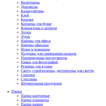
Визитницы
Дыроколы
Калькуляторы
Клей
Кнопки
Корзины для бумаг
Корректоры и штрихи
Лотки
Лупы
Наборы для офиса
Наборы офисные
Ножи и ножницы
Подушки для смачивания пальцев
Прошивочные инструменты
Рамки для фотографий
Резинки для купюр
Скотч, стрейчпленка, диспенсеры для скотча
Скрепки
Степлеры
Штемпельная продукция
Папки
Папки картонные
Папки планшеты
Папки разное