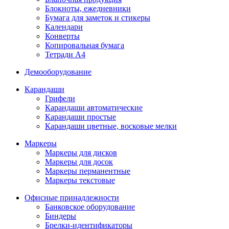
Блокноты, ежедневники
Бумага для заметок и стикеры
Календари
Конверты
Копировальная бумага
Тетради А4
Демооборудование
Карандаши
Грифели
Карандаши автоматические
Карандаши простые
Карандаши цветные, восковые мелки
Маркеры
Маркеры для дисков
Маркеры для досок
Маркеры перманентные
Маркеры текстовые
Офисные принадлежности
Банковское оборудование
Биндеры
Брелки-идентификаторы