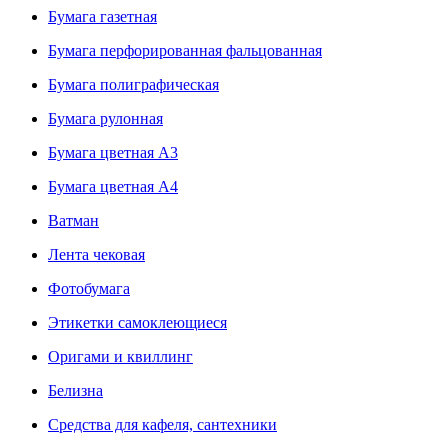
Бумага газетная
Бумага перфорированная фальцованная
Бумага полиграфическая
Бумага рулонная
Бумага цветная А3
Бумага цветная А4
Ватман
Лента чековая
Фотобумага
Этикетки самоклеющиеся
Оригами и квиллинг
Белизна
Средства для кафеля, сантехники