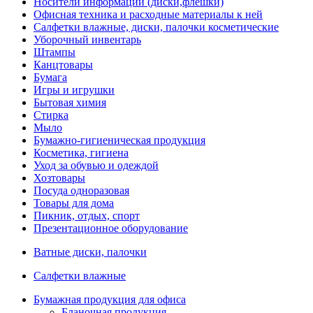
Носители информации (диски,флешки)
Офисная техника и расходные материалы к ней
Салфетки влажные, диски, палочки косметические
Уборочный инвентарь
Штампы
Канцтовары
Бумага
Игры и игрушки
Бытовая химия
Стирка
Мыло
Бумажно-гигиеническая продукция
Косметика, гигиена
Уход за обувью и одеждой
Хозтовары
Посуда одноразовая
Товары для дома
Пикник, отдых, спорт
Презентационное оборудование
Ватные диски, палочки
Салфетки влажные
Бумажная продукция для офиса
Бланочная продукция