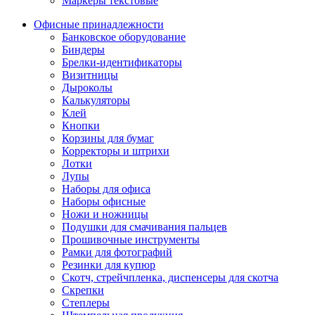
Маркеры текстовые
Офисные принадлежности
Банковское оборудование
Биндеры
Брелки-идентификаторы
Визитницы
Дыроколы
Калькуляторы
Клей
Кнопки
Корзины для бумаг
Корректоры и штрихи
Лотки
Лупы
Наборы для офиса
Наборы офисные
Ножи и ножницы
Подушки для смачивания пальцев
Прошивочные инструменты
Рамки для фотографий
Резинки для купюр
Скотч, стрейчпленка, диспенсеры для скотча
Скрепки
Степлеры