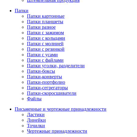
Штемпельная продукция
Папки
Папки картонные
Папки планшеты
Папки разное
Папки с зажимом
Папки с кольцами
Папки с молнией
Папки с резинкой
Папки с усами
Папки с файлами
Папки уголки, разделители
Папки-боксы
Папки-конверты
Папки-портфолио
Папки-сегрегаторы
Папки-скоросшиватели
Файлы
Письменные и чертежные принадлежности
Ластики
Линейки
Точилки
Чертежные принадлежности