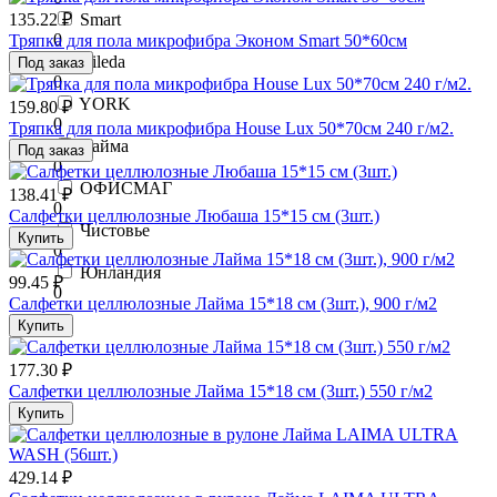
135.22 ₽
Smart
0
Тряпка для пола микрофибра Эконом Smart 50*60см
Vileda
Под заказ
0
YORK
159.80 ₽
0
Тряпка для пола микрофибра House Lux 50*70см 240 г/м2.
Лайма
Под заказ
0
ОФИСМАГ
138.41 ₽
0
Салфетки целлюлозные Любаша 15*15 см (3шт.)
Чистовье
Купить
0
Юнландия
99.45 ₽
0
Салфетки целлюлозные Лайма 15*18 см (3шт.), 900 г/м2
Купить
177.30 ₽
Салфетки целлюлозные Лайма 15*18 см (3шт.) 550 г/м2
Купить
429.14 ₽