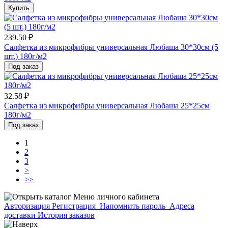
Купить
239.50 ₽
Салфетка из микрофибры универсальная Любаша 30*30см (5
шт.) 180г/м2
Под заказ
32.58 ₽
Салфетка из микрофибры универсальная Любаша 25*25см
180г/м2
Под заказ
1
2
3
>
>>
Меню личного кабинета
Авторизация
Регистрация
Напомнить пароль
Адреса
доставки
История заказов