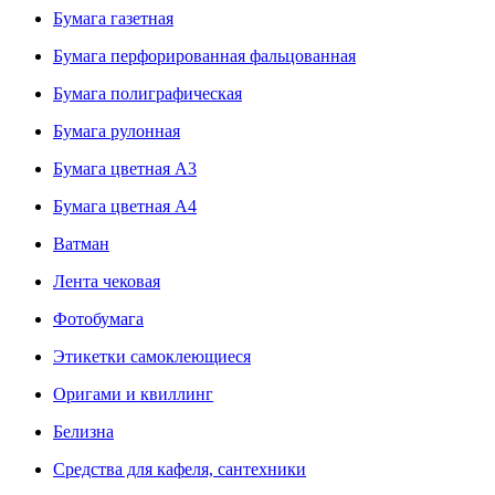
Бумага газетная
Бумага перфорированная фальцованная
Бумага полиграфическая
Бумага рулонная
Бумага цветная А3
Бумага цветная А4
Ватман
Лента чековая
Фотобумага
Этикетки самоклеющиеся
Оригами и квиллинг
Белизна
Средства для кафеля, сантехники