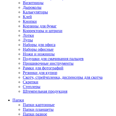
Визитницы
Дыроколы
Калькуляторы
Клей
Кнопки
Корзины для бумаг
Корректоры и штрихи
Лотки
Лупы
Наборы для офиса
Наборы офисные
Ножи и ножницы
Подушки для смачивания пальцев
Прошивочные инструменты
Рамки для фотографий
Резинки для купюр
Скотч, стрейчпленка, диспенсеры для скотча
Скрепки
Степлеры
Штемпельная продукция
Папки
Папки картонные
Папки планшеты
Папки разное