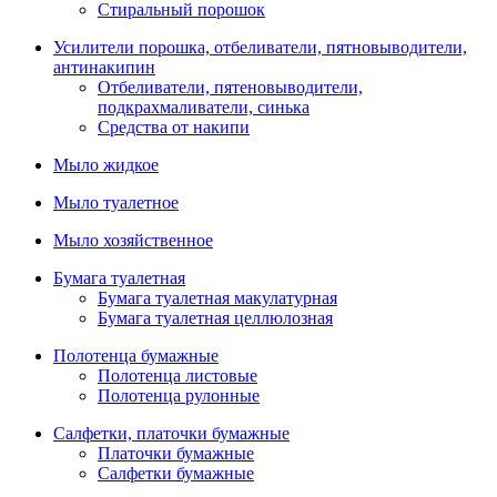
Стиральный порошок
Усилители порошка, отбеливатели, пятновыводители,
антинакипин
Отбеливатели, пятеновыводители,
подкрахмаливатели, синька
Средства от накипи
Мыло жидкое
Мыло туалетное
Мыло хозяйственное
Бумага туалетная
Бумага туалетная макулатурная
Бумага туалетная целлюлозная
Полотенца бумажные
Полотенца листовые
Полотенца рулонные
Салфетки, платочки бумажные
Платочки бумажные
Салфетки бумажные