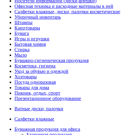
Носители информации (диски,флешки)
Офисная техника и расходные материалы к ней
Салфетки влажные, диски, палочки косметические
Уборочный инвентарь
Штампы
Канцтовары
Бумага
Игры и игрушки
Бытовая химия
Стирка
Мыло
Бумажно-гигиеническая продукция
Косметика, гигиена
Уход за обувью и одеждой
Хозтовары
Посуда одноразовая
Товары для дома
Пикник, отдых, спорт
Презентационное оборудование
Ватные диски, палочки
Салфетки влажные
Бумажная продукция для офиса
Бланочная продукция