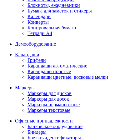
Блокноты, ежедневники
Бумага для заметок и стикеры
Календари
Конверты
Копировальная бумага
Тетради А4
Демооборудование
Карандаши
Грифели
Карандаши автоматические
Карандаши простые
Карандаши цветные, восковые мелки
Маркеры
Маркеры для дисков
Маркеры для досок
Маркеры перманентные
Маркеры текстовые
Офисные принадлежности
Банковское оборудование
Биндеры
Брелки-идентификаторы