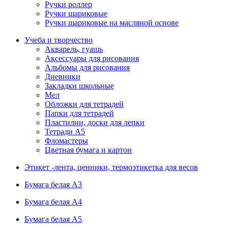
Ручки роллер
Ручки шариковые
Ручки шариковые на масляной основе
Учеба и творчество
Акварель, гуашь
Аксессуары для рисования
Альбомы для рисования
Дневники
Закладки школьные
Мел
Обложки для тетрадей
Папки для тетрадей
Пластилин, доски для лепки
Тетради А5
Фломастеры
Цветная бумага и картон
Этикет -лента, ценники, термоэтикетка для весов
Бумага белая А3
Бумага белая А4
Бумага белая А5