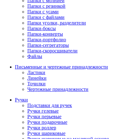
Папки с молнией
Папки с резинкой
Папки с усами
Папки с файлами
Папки уголки, разделители
Папки-боксы
Папки-конверты
Папки-портфолио
Папки-сегрегаторы
Папки-скоросшиватели
Файлы
Письменные и чертежные принадлежности
Ластики
Линейки
Точилки
Чертежные принадлежности
Ручки
Подставки для ручек
Ручки гелевые
Ручки перьевые
Ручки подарочные
Ручки роллер
Ручки шариковые
Ручки шариковые на масляной основе