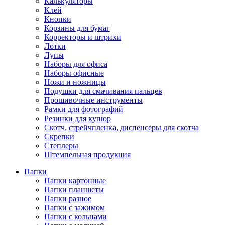
Калькуляторы
Клей
Кнопки
Корзины для бумаг
Корректоры и штрихи
Лотки
Лупы
Наборы для офиса
Наборы офисные
Ножи и ножницы
Подушки для смачивания пальцев
Прошивочные инструменты
Рамки для фотографий
Резинки для купюр
Скотч, стрейчпленка, диспенсеры для скотча
Скрепки
Степлеры
Штемпельная продукция
Папки
Папки картонные
Папки планшеты
Папки разное
Папки с зажимом
Папки с кольцами