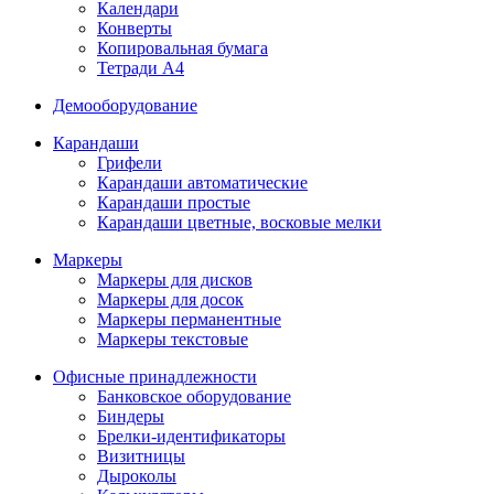
Календари
Конверты
Копировальная бумага
Тетради А4
Демооборудование
Карандаши
Грифели
Карандаши автоматические
Карандаши простые
Карандаши цветные, восковые мелки
Маркеры
Маркеры для дисков
Маркеры для досок
Маркеры перманентные
Маркеры текстовые
Офисные принадлежности
Банковское оборудование
Биндеры
Брелки-идентификаторы
Визитницы
Дыроколы