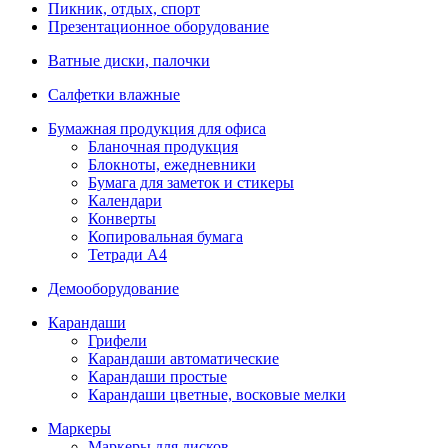
Пикник, отдых, спорт
Презентационное оборудование
Ватные диски, палочки
Салфетки влажные
Бумажная продукция для офиса
Бланочная продукция
Блокноты, ежедневники
Бумага для заметок и стикеры
Календари
Конверты
Копировальная бумага
Тетради А4
Демооборудование
Карандаши
Грифели
Карандаши автоматические
Карандаши простые
Карандаши цветные, восковые мелки
Маркеры
Маркеры для дисков