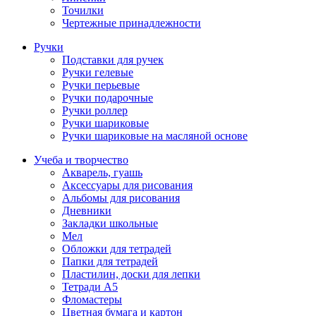
Точилки
Чертежные принадлежности
Ручки
Подставки для ручек
Ручки гелевые
Ручки перьевые
Ручки подарочные
Ручки роллер
Ручки шариковые
Ручки шариковые на масляной основе
Учеба и творчество
Акварель, гуашь
Аксессуары для рисования
Альбомы для рисования
Дневники
Закладки школьные
Мел
Обложки для тетрадей
Папки для тетрадей
Пластилин, доски для лепки
Тетради А5
Фломастеры
Цветная бумага и картон