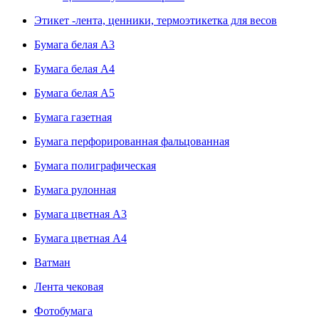
Этикет -лента, ценники, термоэтикетка для весов
Бумага белая А3
Бумага белая А4
Бумага белая А5
Бумага газетная
Бумага перфорированная фальцованная
Бумага полиграфическая
Бумага рулонная
Бумага цветная А3
Бумага цветная А4
Ватман
Лента чековая
Фотобумага