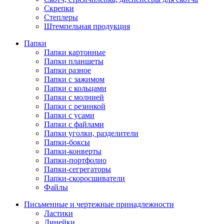
Скрепки
Степлеры
Штемпельная продукция
Папки
Папки картонные
Папки планшеты
Папки разное
Папки с зажимом
Папки с кольцами
Папки с молнией
Папки с резинкой
Папки с усами
Папки с файлами
Папки уголки, разделители
Папки-боксы
Папки-конверты
Папки-портфолио
Папки-сегрегаторы
Папки-скоросшиватели
Файлы
Письменные и чертежные принадлежности
Ластики
Линейки