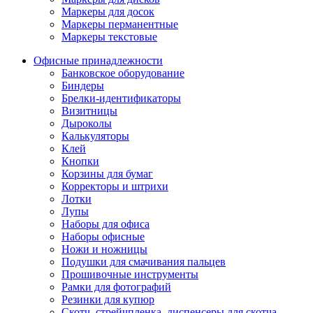
Маркеры для досок
Маркеры перманентные
Маркеры текстовые
Офисные принадлежности
Банковское оборудование
Биндеры
Брелки-идентификаторы
Визитницы
Дыроколы
Калькуляторы
Клей
Кнопки
Корзины для бумаг
Корректоры и штрихи
Лотки
Лупы
Наборы для офиса
Наборы офисные
Ножи и ножницы
Подушки для смачивания пальцев
Прошивочные инструменты
Рамки для фотографий
Резинки для купюр
Скотч, стрейчпленка, диспенсеры для скотча