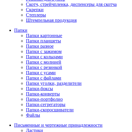
Скотч, стрейчпленка, диспенсеры для скотча
Скрепки
Степлеры
Штемпельная продукция
Папки
Папки картонные
Папки планшеты
Папки разное
Папки с зажимом
Папки с кольцами
Папки с молнией
Папки с резинкой
Папки с усами
Папки с файлами
Папки уголки, разделители
Папки-боксы
Папки-конверты
Папки-портфолио
Папки-сегрегаторы
Папки-скоросшиватели
Файлы
Письменные и чертежные принадлежности
Ластики