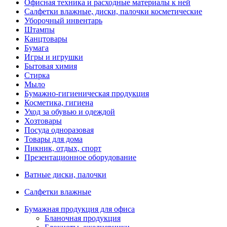
Офисная техника и расходные материалы к ней
Салфетки влажные, диски, палочки косметические
Уборочный инвентарь
Штампы
Канцтовары
Бумага
Игры и игрушки
Бытовая химия
Стирка
Мыло
Бумажно-гигиеническая продукция
Косметика, гигиена
Уход за обувью и одеждой
Хозтовары
Посуда одноразовая
Товары для дома
Пикник, отдых, спорт
Презентационное оборудование
Ватные диски, палочки
Салфетки влажные
Бумажная продукция для офиса
Бланочная продукция