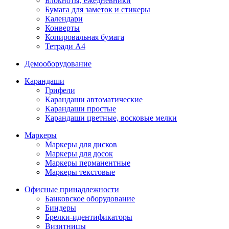
Блокноты, ежедневники
Бумага для заметок и стикеры
Календари
Конверты
Копировальная бумага
Тетради А4
Демооборудование
Карандаши
Грифели
Карандаши автоматические
Карандаши простые
Карандаши цветные, восковые мелки
Маркеры
Маркеры для дисков
Маркеры для досок
Маркеры перманентные
Маркеры текстовые
Офисные принадлежности
Банковское оборудование
Биндеры
Брелки-идентификаторы
Визитницы