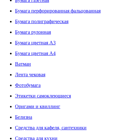
Бумага газетная
Бумага перфорированная фальцованная
Бумага полиграфическая
Бумага рулонная
Бумага цветная А3
Бумага цветная А4
Ватман
Лента чековая
Фотобумага
Этикетки самоклеющиеся
Оригами и квиллинг
Белизна
Средства для кафеля, сантехники
Средства для кухни