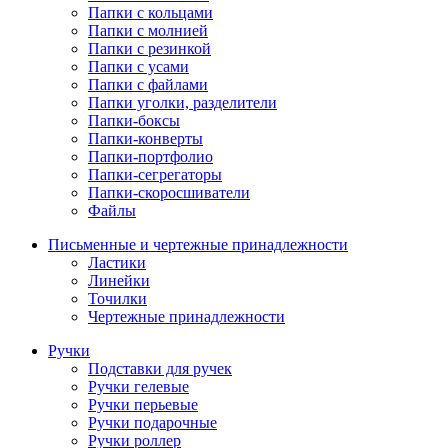
Папки с кольцами
Папки с молнией
Папки с резинкой
Папки с усами
Папки с файлами
Папки уголки, разделители
Папки-боксы
Папки-конверты
Папки-портфолио
Папки-сегрегаторы
Папки-скоросшиватели
Файлы
Письменные и чертежные принадлежности
Ластики
Линейки
Точилки
Чертежные принадлежности
Ручки
Подставки для ручек
Ручки гелевые
Ручки перьевые
Ручки подарочные
Ручки роллер