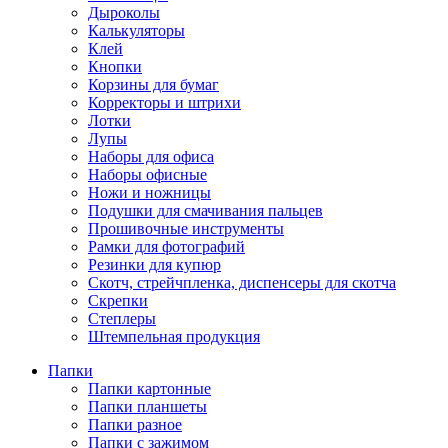
Дыроколы
Калькуляторы
Клей
Кнопки
Корзины для бумаг
Корректоры и штрихи
Лотки
Лупы
Наборы для офиса
Наборы офисные
Ножи и ножницы
Подушки для смачивания пальцев
Прошивочные инструменты
Рамки для фотографий
Резинки для купюр
Скотч, стрейчпленка, диспенсеры для скотча
Скрепки
Степлеры
Штемпельная продукция
Папки
Папки картонные
Папки планшеты
Папки разное
Папки с зажимом