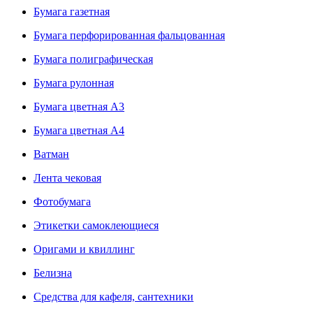
Бумага газетная
Бумага перфорированная фальцованная
Бумага полиграфическая
Бумага рулонная
Бумага цветная А3
Бумага цветная А4
Ватман
Лента чековая
Фотобумага
Этикетки самоклеющиеся
Оригами и квиллинг
Белизна
Средства для кафеля, сантехники