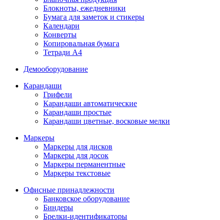
Блокноты, ежедневники
Бумага для заметок и стикеры
Календари
Конверты
Копировальная бумага
Тетради А4
Демооборудование
Карандаши
Грифели
Карандаши автоматические
Карандаши простые
Карандаши цветные, восковые мелки
Маркеры
Маркеры для дисков
Маркеры для досок
Маркеры перманентные
Маркеры текстовые
Офисные принадлежности
Банковское оборудование
Биндеры
Брелки-идентификаторы