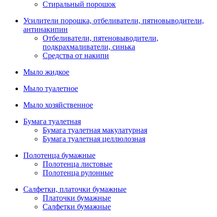
Стиральный порошок
Усилители порошка, отбеливатели, пятновыводители,
антинакипин
Отбеливатели, пятеновыводители,
подкрахмаливатели, синька
Средства от накипи
Мыло жидкое
Мыло туалетное
Мыло хозяйственное
Бумага туалетная
Бумага туалетная макулатурная
Бумага туалетная целлюлозная
Полотенца бумажные
Полотенца листовые
Полотенца рулонные
Салфетки, платочки бумажные
Платочки бумажные
Салфетки бумажные