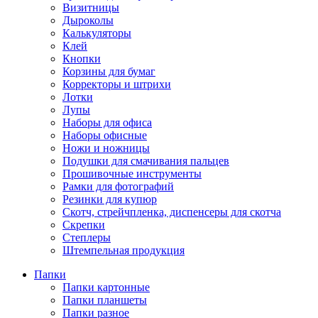
Визитницы
Дыроколы
Калькуляторы
Клей
Кнопки
Корзины для бумаг
Корректоры и штрихи
Лотки
Лупы
Наборы для офиса
Наборы офисные
Ножи и ножницы
Подушки для смачивания пальцев
Прошивочные инструменты
Рамки для фотографий
Резинки для купюр
Скотч, стрейчпленка, диспенсеры для скотча
Скрепки
Степлеры
Штемпельная продукция
Папки
Папки картонные
Папки планшеты
Папки разное