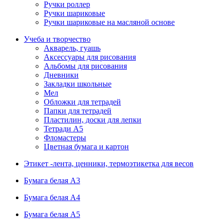
Ручки роллер
Ручки шариковые
Ручки шариковые на масляной основе
Учеба и творчество
Акварель, гуашь
Аксессуары для рисования
Альбомы для рисования
Дневники
Закладки школьные
Мел
Обложки для тетрадей
Папки для тетрадей
Пластилин, доски для лепки
Тетради А5
Фломастеры
Цветная бумага и картон
Этикет -лента, ценники, термоэтикетка для весов
Бумага белая А3
Бумага белая А4
Бумага белая А5