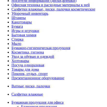
Носители информации (диски,флешки)
Офисная техника и расходные материалы к ней
Салфетки влажные, диски, палочки косметические
Уборочный инвентарь
Штампы
Канцтовары
Бумага
Игры и игрушки
Бытовая химия
Стирка
Мыло
Бумажно-гигиеническая продукция
Косметика, гигиена
Уход за обувью и одеждой
Хозтовары
Посуда одноразовая
Товары для дома
Пикник, отдых, спорт
Презентационное оборудование
Ватные диски, палочки
Салфетки влажные
Бумажная продукция для офиса
Бланочная продукция