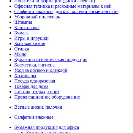
Носители информации (диски,флешки)
Офисная техника и расходные материалы к ней
Салфетки влажные, диски, палочки косметические
Уборочный инвентарь
Штампы
Канцтовары
Бумага
Игры и игрушки
Бытовая химия
Стирка
Мыло
Бумажно-гигиеническая продукция
Косметика, гигиена
Уход за обувью и одеждой
Хозтовары
Посуда одноразовая
Товары для дома
Пикник, отдых, спорт
Презентационное оборудование
Ватные диски, палочки
Салфетки влажные
Бумажная продукция для офиса
Бланочная продукция