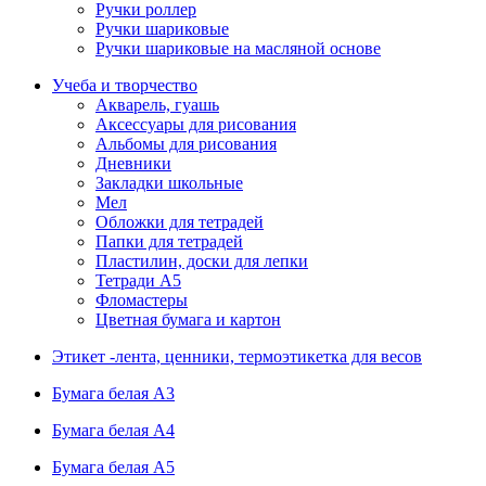
Ручки роллер
Ручки шариковые
Ручки шариковые на масляной основе
Учеба и творчество
Акварель, гуашь
Аксессуары для рисования
Альбомы для рисования
Дневники
Закладки школьные
Мел
Обложки для тетрадей
Папки для тетрадей
Пластилин, доски для лепки
Тетради А5
Фломастеры
Цветная бумага и картон
Этикет -лента, ценники, термоэтикетка для весов
Бумага белая А3
Бумага белая А4
Бумага белая А5