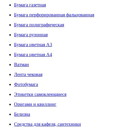
Бумага газетная
Бумага перфорированная фальцованная
Бумага полиграфическая
Бумага рулонная
Бумага цветная А3
Бумага цветная А4
Ватман
Лента чековая
Фотобумага
Этикетки самоклеющиеся
Оригами и квиллинг
Белизна
Средства для кафеля, сантехники