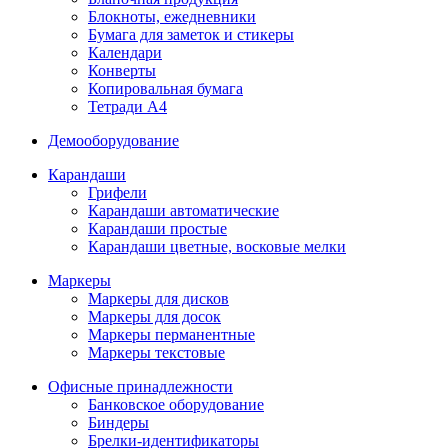
Блокноты, ежедневники
Бумага для заметок и стикеры
Календари
Конверты
Копировальная бумага
Тетради А4
Демооборудование
Карандаши
Грифели
Карандаши автоматические
Карандаши простые
Карандаши цветные, восковые мелки
Маркеры
Маркеры для дисков
Маркеры для досок
Маркеры перманентные
Маркеры текстовые
Офисные принадлежности
Банковское оборудование
Биндеры
Брелки-идентификаторы