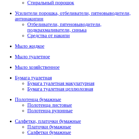
Стиральный порошок
Усилители порошка, отбеливатели, пятновыводители,
антинакипин
Отбеливатели, пятеновыводители,
подкрахмаливатели, синька
Средства от накипи
Мыло жидкое
Мыло туалетное
Мыло хозяйственное
Бумага туалетная
Бумага туалетная макулатурная
Бумага туалетная целлюлозная
Полотенца бумажные
Полотенца листовые
Полотенца рулонные
Салфетки, платочки бумажные
Платочки бумажные
Салфетки бумажные