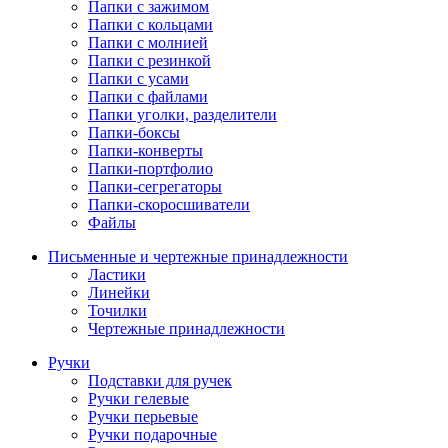
Папки с зажимом
Папки с кольцами
Папки с молнией
Папки с резинкой
Папки с усами
Папки с файлами
Папки уголки, разделители
Папки-боксы
Папки-конверты
Папки-портфолио
Папки-сегрегаторы
Папки-скоросшиватели
Файлы
Письменные и чертежные принадлежности
Ластики
Линейки
Точилки
Чертежные принадлежности
Ручки
Подставки для ручек
Ручки гелевые
Ручки перьевые
Ручки подарочные