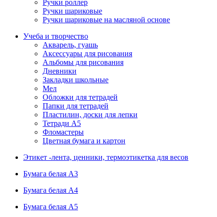
Ручки роллер
Ручки шариковые
Ручки шариковые на масляной основе
Учеба и творчество
Акварель, гуашь
Аксессуары для рисования
Альбомы для рисования
Дневники
Закладки школьные
Мел
Обложки для тетрадей
Папки для тетрадей
Пластилин, доски для лепки
Тетради А5
Фломастеры
Цветная бумага и картон
Этикет -лента, ценники, термоэтикетка для весов
Бумага белая А3
Бумага белая А4
Бумага белая А5