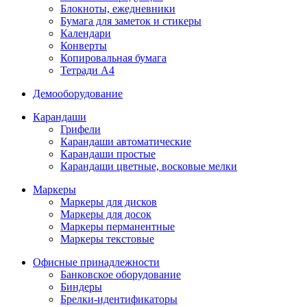
Блокноты, ежедневники
Бумага для заметок и стикеры
Календари
Конверты
Копировальная бумага
Тетради А4
Демооборудование
Карандаши
Грифели
Карандаши автоматические
Карандаши простые
Карандаши цветные, восковые мелки
Маркеры
Маркеры для дисков
Маркеры для досок
Маркеры перманентные
Маркеры текстовые
Офисные принадлежности
Банковское оборудование
Биндеры
Брелки-идентификаторы