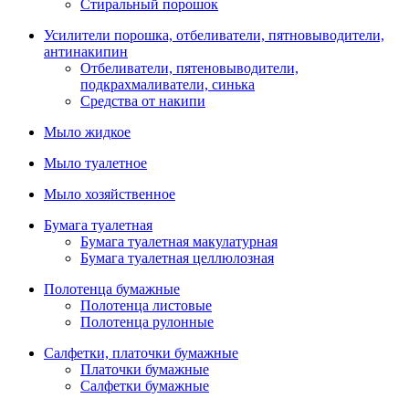
Стиральный порошок
Усилители порошка, отбеливатели, пятновыводители,
антинакипин
Отбеливатели, пятеновыводители,
подкрахмаливатели, синька
Средства от накипи
Мыло жидкое
Мыло туалетное
Мыло хозяйственное
Бумага туалетная
Бумага туалетная макулатурная
Бумага туалетная целлюлозная
Полотенца бумажные
Полотенца листовые
Полотенца рулонные
Салфетки, платочки бумажные
Платочки бумажные
Салфетки бумажные