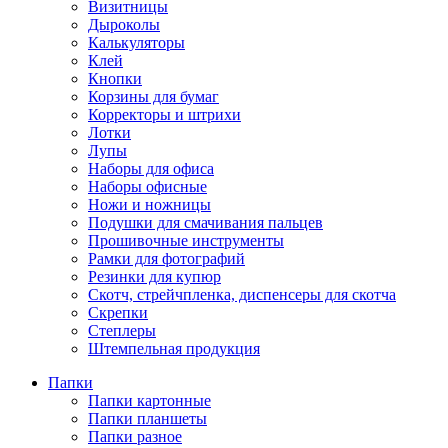
Визитницы
Дыроколы
Калькуляторы
Клей
Кнопки
Корзины для бумаг
Корректоры и штрихи
Лотки
Лупы
Наборы для офиса
Наборы офисные
Ножи и ножницы
Подушки для смачивания пальцев
Прошивочные инструменты
Рамки для фотографий
Резинки для купюр
Скотч, стрейчпленка, диспенсеры для скотча
Скрепки
Степлеры
Штемпельная продукция
Папки
Папки картонные
Папки планшеты
Папки разное