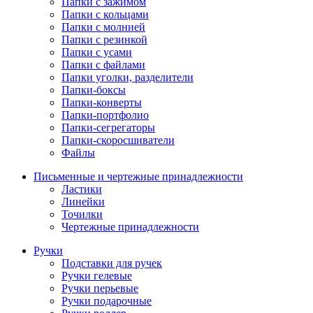
Папки с зажимом
Папки с кольцами
Папки с молнией
Папки с резинкой
Папки с усами
Папки с файлами
Папки уголки, разделители
Папки-боксы
Папки-конверты
Папки-портфолио
Папки-сегрегаторы
Папки-скоросшиватели
Файлы
Письменные и чертежные принадлежности
Ластики
Линейки
Точилки
Чертежные принадлежности
Ручки
Подставки для ручек
Ручки гелевые
Ручки перьевые
Ручки подарочные