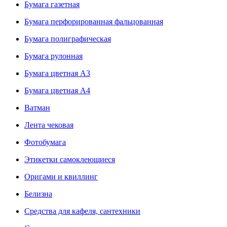
Бумага газетная
Бумага перфорированная фальцованная
Бумага полиграфическая
Бумага рулонная
Бумага цветная А3
Бумага цветная А4
Ватман
Лента чековая
Фотобумага
Этикетки самоклеющиеся
Оригами и квиллинг
Белизна
Средства для кафеля, сантехники