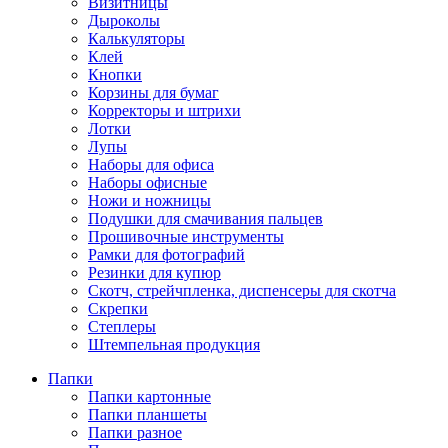
Визитницы
Дыроколы
Калькуляторы
Клей
Кнопки
Корзины для бумаг
Корректоры и штрихи
Лотки
Лупы
Наборы для офиса
Наборы офисные
Ножи и ножницы
Подушки для смачивания пальцев
Прошивочные инструменты
Рамки для фотографий
Резинки для купюр
Скотч, стрейчпленка, диспенсеры для скотча
Скрепки
Степлеры
Штемпельная продукция
Папки
Папки картонные
Папки планшеты
Папки разное