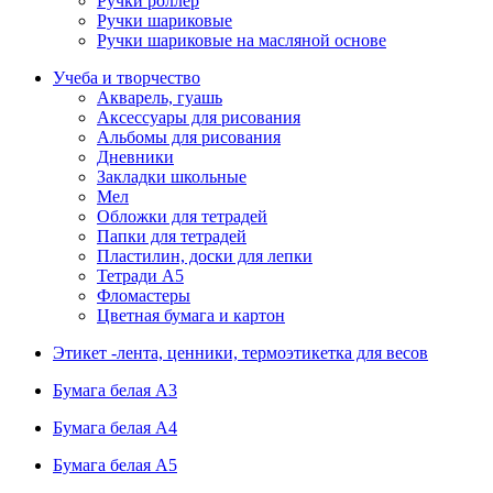
Ручки роллер
Ручки шариковые
Ручки шариковые на масляной основе
Учеба и творчество
Акварель, гуашь
Аксессуары для рисования
Альбомы для рисования
Дневники
Закладки школьные
Мел
Обложки для тетрадей
Папки для тетрадей
Пластилин, доски для лепки
Тетради А5
Фломастеры
Цветная бумага и картон
Этикет -лента, ценники, термоэтикетка для весов
Бумага белая А3
Бумага белая А4
Бумага белая А5