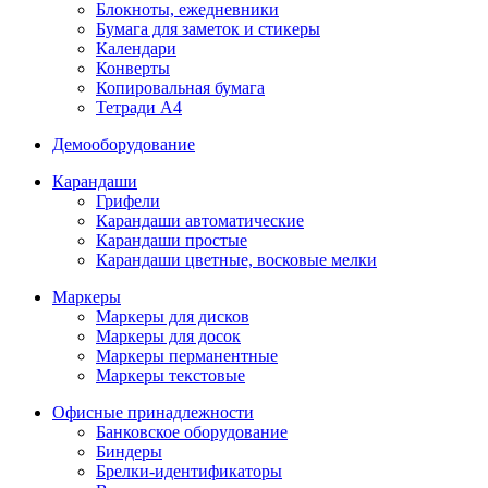
Блокноты, ежедневники
Бумага для заметок и стикеры
Календари
Конверты
Копировальная бумага
Тетради А4
Демооборудование
Карандаши
Грифели
Карандаши автоматические
Карандаши простые
Карандаши цветные, восковые мелки
Маркеры
Маркеры для дисков
Маркеры для досок
Маркеры перманентные
Маркеры текстовые
Офисные принадлежности
Банковское оборудование
Биндеры
Брелки-идентификаторы