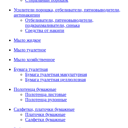
Стиральный порошок
Усилители порошка, отбеливатели, пятновыводители,
антинакипин
Отбеливатели, пятеновыводители,
подкрахмаливатели, синька
Средства от накипи
Мыло жидкое
Мыло туалетное
Мыло хозяйственное
Бумага туалетная
Бумага туалетная макулатурная
Бумага туалетная целлюлозная
Полотенца бумажные
Полотенца листовые
Полотенца рулонные
Салфетки, платочки бумажные
Платочки бумажные
Салфетки бумажные