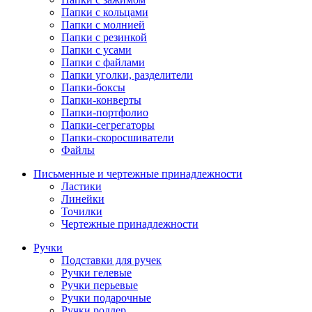
Папки с кольцами
Папки с молнией
Папки с резинкой
Папки с усами
Папки с файлами
Папки уголки, разделители
Папки-боксы
Папки-конверты
Папки-портфолио
Папки-сегрегаторы
Папки-скоросшиватели
Файлы
Письменные и чертежные принадлежности
Ластики
Линейки
Точилки
Чертежные принадлежности
Ручки
Подставки для ручек
Ручки гелевые
Ручки перьевые
Ручки подарочные
Ручки роллер