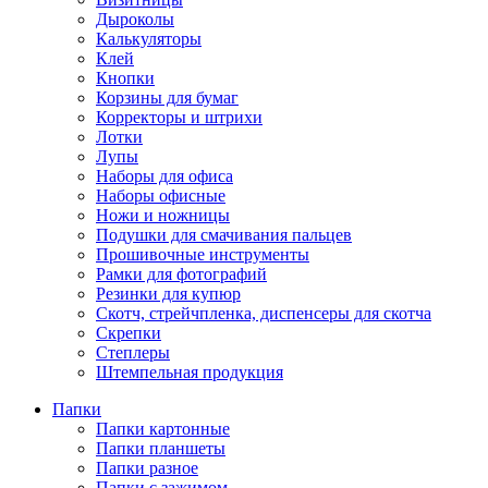
Дыроколы
Калькуляторы
Клей
Кнопки
Корзины для бумаг
Корректоры и штрихи
Лотки
Лупы
Наборы для офиса
Наборы офисные
Ножи и ножницы
Подушки для смачивания пальцев
Прошивочные инструменты
Рамки для фотографий
Резинки для купюр
Скотч, стрейчпленка, диспенсеры для скотча
Скрепки
Степлеры
Штемпельная продукция
Папки
Папки картонные
Папки планшеты
Папки разное
Папки с зажимом