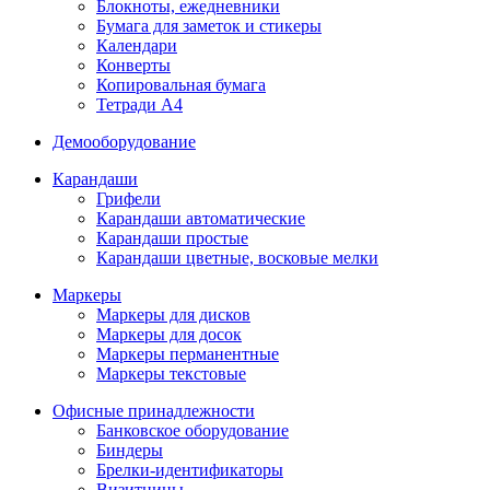
Блокноты, ежедневники
Бумага для заметок и стикеры
Календари
Конверты
Копировальная бумага
Тетради А4
Демооборудование
Карандаши
Грифели
Карандаши автоматические
Карандаши простые
Карандаши цветные, восковые мелки
Маркеры
Маркеры для дисков
Маркеры для досок
Маркеры перманентные
Маркеры текстовые
Офисные принадлежности
Банковское оборудование
Биндеры
Брелки-идентификаторы
Визитницы